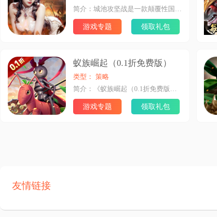
简介：城池攻坚战是一款颠覆性国战策略三国竞技动作手游。城池攻坚战手游下载中主要是可以颠覆传统国战策略玩法，集合卡牌、养成、国战、竞技、战略等多元素，真实还原三国沙场烽火连天、万人攻城逐鹿天下的战场场景。城池攻坚战免费下载中还可以统御名将、排兵布阵、过关斩将，千军所至，寸土必争，一战平天下!
游戏专题
领取礼包
蚁族崛起（0.1折免费版）
类型： 策略
简介：《蚁族崛起（0.1折免费版）》0.1免费折版本震撼来袭！全场充值仅需0.1折！造蚂蚁王国，与何止百万玩家斗智斗勇，招蚁族豪将，丰富阵营赢下战争！
游戏专题
领取礼包
友情链接