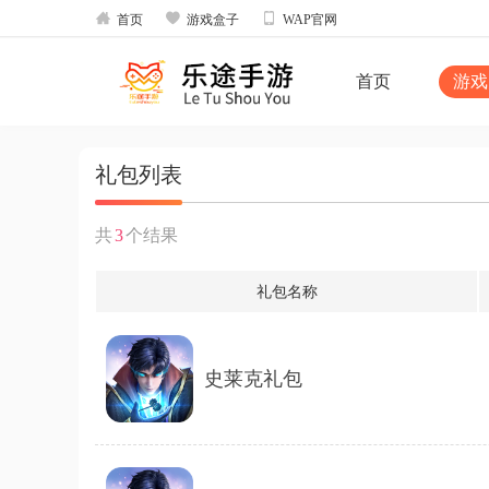



首页
游戏盒子
WAP官网
首页
游戏
礼包列表
共
3
个结果
礼包名称
史莱克礼包