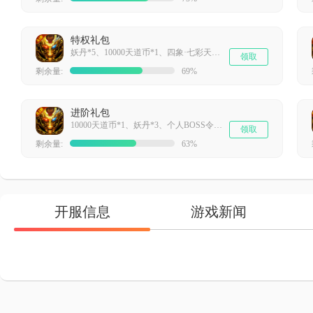
特权礼包
妖丹*5、10000天道币*1、四象·七彩天虹*1、高级藏宝图*3
领取
剩余量:
69%
进阶礼包
10000天道币*1、妖丹*3、个人BOSS令牌*3、高级藏宝图*2
领取
剩余量:
63%
开服信息
游戏新闻