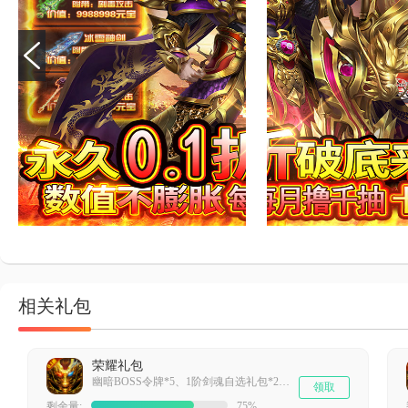
相关礼包
荣耀礼包
幽暗BOSS令牌*5、1阶剑魂自选礼包*2、4阶帝王自选箱*1、羽毛*100
领取
剩余量:
75%